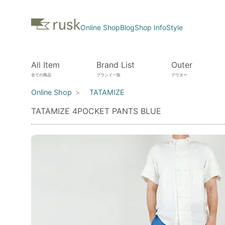
Online Shop
Blog
Shop Info
Style
All Item
Brand List
Outer
全ての商品
ブランド一覧
アウター
Online Shop
TATAMIZE
TATAMIZE 4POCKET PANTS BLUE