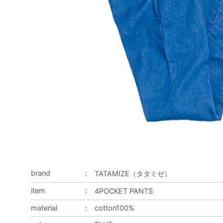
brand
：
TATAMIZE（タタミゼ）
item
：
4POCKET PANTS
material
：
cotton100%