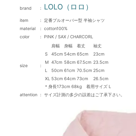
LOLO（ロロ）
brand
：
item
：
定番プルオーバー型 半袖シャツ
material
：
cotton100%
color
：
PINK / SAX / CHARCORL
肩幅
身幅
着丈
袖丈
S
45cm
54cm
65cm
23cm
M
47cm
58cm
67.5cm
23.5cm
size
：
L
50cm
61cm
70.5cm
25cm
XL
53cm
64cm
73cm
26.5cm
＊身長173cm 68kg 着用サイズ L
attention
：
サイズ計測の多少の誤差はご了承下さい。