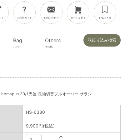
ント
ご利用ガイド
お問い合わせ
カートを見る
お気に入り
Bag
Others
絞り込み検索
バッグ
その他
homspun 30/1天竺 長袖切替プルオーバー サラシ
HS-6380
9,900円(税込)