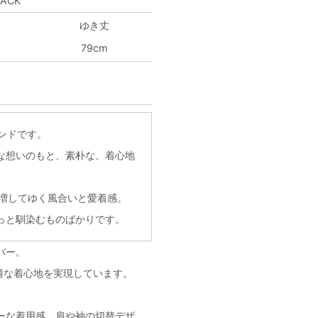
LACK
ゆき丈
79cm
ランドです。
な想いのもと、素朴な、着心地
に増してゆく風合いと愛着感。
っと馴染むものばかりです。
ーバー。
適な着心地を実現しています。
ーな着用感。肩や袖の切替デザ