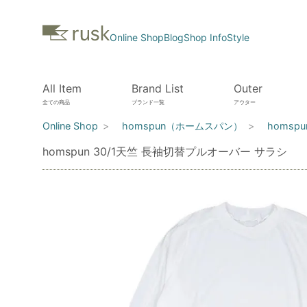
Online Shop
Blog
Shop Info
Style
All Item
Brand List
Outer
全ての商品
ブランド一覧
アウター
Online Shop
homspun（ホームスパン）
homsp
homspun 30/1天竺 長袖切替プルオーバー サラシ