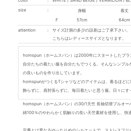
color
：
WHITE / SAND BEIGE / VERMILION / B
size
：
身幅
着丈
F
57cm
64cm
attention
：
サイズ計測の多少の誤差はご了承下さい。
こちらはレディースサイズとなります。
homspun（ホームスパン）は2000年にスタートしたブ
自分たちの着たい服を自分たちでつくる。そんなシンプル
の良いものを作り出しています。
homspunがつくるTシャツなどのアイテムは、着るほど
飾らずに、肩肘張らずに、毎日着たいと思う服。日々にす
homspun（ホームスパン）の30/1天竺 長袖切替プルオ
綿100％のやわらかく肌触りの良い天竺素材を使用し、快
定番とは異なるゆったりめのシルエットで、ストレスフリ