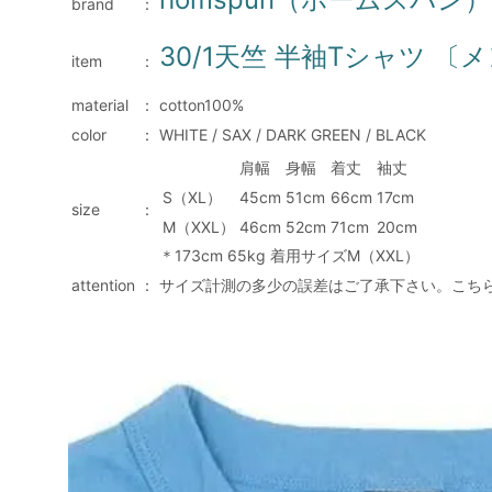
brand
：
30/1天竺 半袖Tシャツ 〔
item
：
material
：
cotton100%
color
：
WHITE / SAX / DARK GREEN / BLACK
肩幅
身幅
着丈
袖丈
S（XL）
45cm
51cm
66cm
17cm
size
：
M（XXL）
46cm
52cm
71cm
20cm
＊173cm 65kg 着用サイズM（XXL）
attention
：
サイズ計測の多少の誤差はご了承下さい。こち