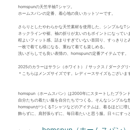
homspunの天竺半袖Tシャツ。
ホームスパンの定番、着心地の良いカットソーです。
さらりとしたやわらかな天竺素材を使用した、シンプルなT
ネックラインや裾、袖の折りが太いのもポイントになってい
程よいフィット感、詰まりすぎていない首回り、すっきりと
一枚で着ても様になる、重ねて着ても楽しめる。
洗いざらしでも良い表情の、homspunの定番アイテムです。
2025のカラーはサラシ（ホワイト） / サックス / ダークグリ
＊こちらはメンズサイズです。レディースサイズもございま
homspun（ホームスパン）は2000年にスタートしたブラン
自分たちの着たい服を自分たちでつくる。そんなシンプルな
homspunがつくるTシャツなどのアイテムは、着るほどに
飾らずに、肩肘張らずに、毎日着たいと思う服。日々にすっ
homspun（ホームスパン）