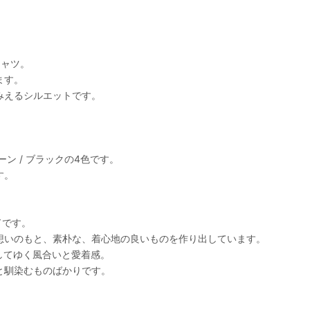
シャツ。
ます。
みえるシルエットです。
ーン / ブラックの4色です。
す。
ドです。
想いのもと、素朴な、着心地の良いものを作り出しています。
増してゆく風合いと愛着感。
と馴染むものばかりです。