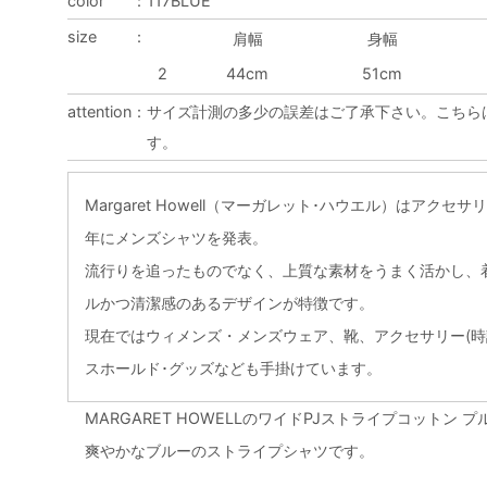
color
：
117BLUE
size
：
肩幅
身幅
2
44cm
51cm
attention
：
サイズ計測の多少の誤差はご了承下さい。こちら
す。
Margaret Howell（マーガレット･ハウエル）はアクセ
年にメンズシャツを発表。
流行りを追ったものでなく、上質な素材をうまく活かし、
ルかつ清潔感のあるデザインが特徴です。
現在ではウィメンズ・メンズウェア、靴、アクセサリー(時
スホールド･グッズなども手掛けています。
MARGARET HOWELLのワイドPJストライプコットン 
爽やかなブルーのストライプシャツです。