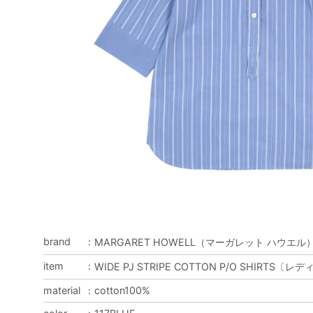
brand
：
MARGARET HOWELL（マーガレット ハウエル
item
：
WIDE PJ STRIPE COTTON P/O SHIRTS〔レ
material
：
cotton100%