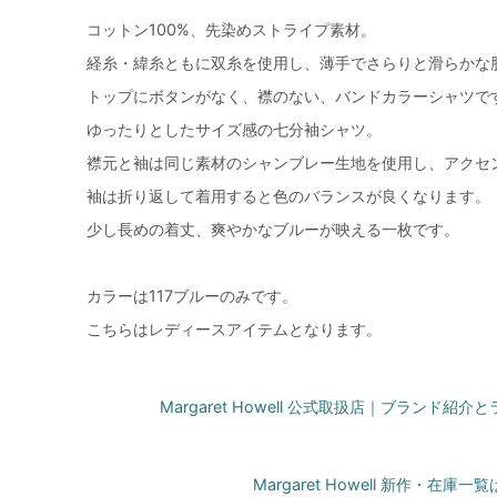
コットン100%、先染めストライプ素材。
経糸・緯糸ともに双糸を使用し、薄手でさらりと滑らかな
トップにボタンがなく、襟のない、バンドカラーシャツで
ゆったりとしたサイズ感の七分袖シャツ。
襟元と袖は同じ素材のシャンブレー生地を使用し、アクセ
袖は折り返して着用すると色のバランスが良くなります。
少し長めの着丈、爽やかなブルーが映える一枚です。
カラーは117ブルーのみです。
こちらはレディースアイテムとなります。
Margaret Howell 公式取扱店｜ブランド紹
Margaret Howell 新作・在庫一