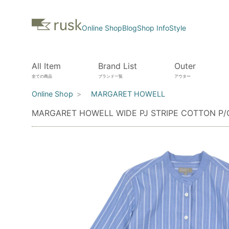
Online Shop
Blog
Shop Info
Style
All Item
Brand List
Outer
全ての商品
ブランド一覧
アウター
Online Shop
MARGARET HOWELL
MARGARET HOWELL WIDE PJ STRIPE COTTON 