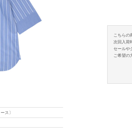
こちらの
次回入荷
セールや
ご希望の
）
ディース〕