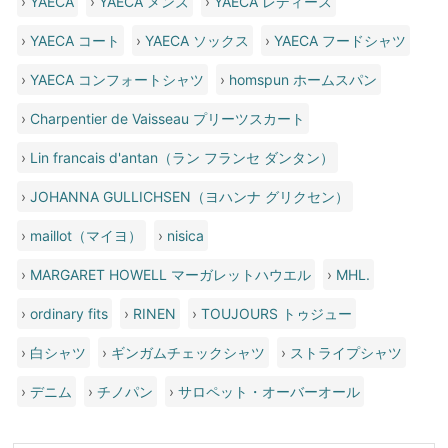
›
YAECA
›
YAECA メンズ
›
YAECA レディース
›
YAECA コート
›
YAECA ソックス
›
YAECA フードシャツ
›
YAECA コンフォートシャツ
›
homspun ホームスパン
›
Charpentier de Vaisseau プリーツスカート
›
Lin francais d'antan（ラン フランセ ダンタン）
›
JOHANNA GULLICHSEN（ヨハンナ グリクセン）
›
maillot（マイヨ）
›
nisica
›
MARGARET HOWELL マーガレットハウエル
›
MHL.
›
ordinary fits
›
RINEN
›
TOUJOURS トゥジュー
›
白シャツ
›
ギンガムチェックシャツ
›
ストライプシャツ
›
デニム
›
チノパン
›
サロペット・オーバーオール