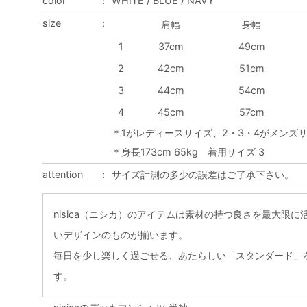
color
：
WHITE / BLUE / NAVY
size
：
肩幅
身幅
1
37cm
49cm
2
42cm
51cm
3
44cm
54cm
4
45cm
57cm
＊1がレディースサイズ、2・3・4がメンズ
＊身長173cm 65kg 着用サイズ 3
attention
：
サイズ計測の多少の誤差はご了承下さい。
nisica（ニシカ）のアイテムは素材の持つ良さを最大限
いデザインのものが揃います。
毎日を少し楽しく過ごせる、あたらしい「スタンダード」
す。