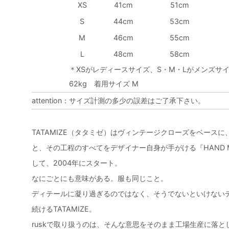
XS
41cm
51cm
S
44cm
53cm
M
46cm
55cm
L
48cm
58cm
＊XSがレディースサイズ、S・M・Lがメンズサイ
62kg 着用サイズ M
attention
：
サイズ計測の多少の誤差はご了承下さい。
TATAMIZE（タタミゼ）はヴィンテージクローズをベース
と、その工程のすべてをデザイナー自身が手がける『HAND MA
して、2004年にスタート。
なにごとにも意味がある。服も同じこと。
ディテールに凝り過ぎるのではなく、そうでないといけない
続けるTATAMIZE。
ruskで取り扱うのは、そんな意思をそのまま工場生産に落とし込んだ『F