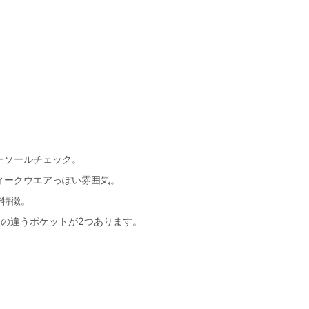
。
ーソールチェック。
ィークウエアっぽい雰囲気。
が特徴。
の違うポケットが2つあります。