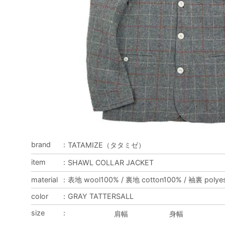
brand
：
TATAMIZE（タタミゼ）
item
：
SHAWL COLLAR JACKET
material
：
表地 wool100% / 裏地 cotton100% / 袖裏 polye
color
：
GRAY TATTERSALL
size
：
肩幅
身幅