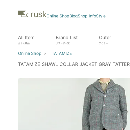
Online Shop
Blog
Shop Info
Style
All Item
Brand List
Outer
全ての商品
ブランド一覧
アウター
Online Shop
TATAMIZE
TATAMIZE SHAWL COLLAR JACKET GRAY TATTER