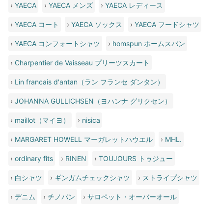
›
YAECA
›
YAECA メンズ
›
YAECA レディース
›
YAECA コート
›
YAECA ソックス
›
YAECA フードシャツ
›
YAECA コンフォートシャツ
›
homspun ホームスパン
›
Charpentier de Vaisseau プリーツスカート
›
Lin francais d'antan（ラン フランセ ダンタン）
›
JOHANNA GULLICHSEN（ヨハンナ グリクセン）
›
maillot（マイヨ）
›
nisica
›
MARGARET HOWELL マーガレットハウエル
›
MHL.
›
ordinary fits
›
RINEN
›
TOUJOURS トゥジュー
›
白シャツ
›
ギンガムチェックシャツ
›
ストライプシャツ
›
デニム
›
チノパン
›
サロペット・オーバーオール