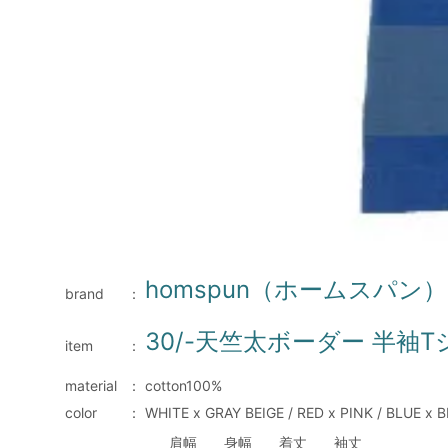
homspun（ホームスパン）
brand
：
30/-天竺太ボーダー 半袖
item
：
material
：
cotton100%
color
：
WHITE x GRAY BEIGE / RED x PINK / BLUE x
肩幅
身幅
着丈
袖丈