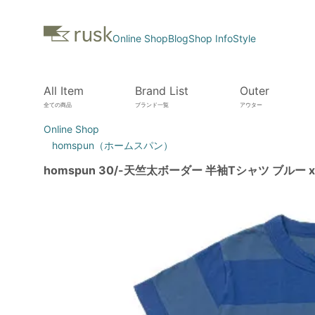
Online Shop
Blog
Shop Info
Style
All Item
Brand List
Outer
全ての商品
ブランド一覧
アウター
Online Shop
homspun（ホームスパン）
homspun 30/-天竺太ボーダー 半袖Tシャツ ブルー