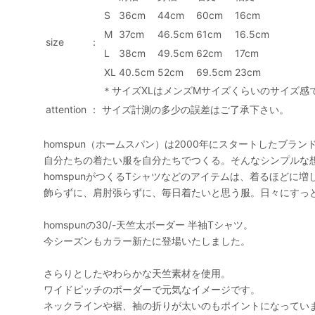
S
36cm
44cm
60cm
16cm
M
37cm
46.5cm
61cm
16.5cm
size
：
L
38cm
49.5cm
62cm
17cm
XL
40.5cm
52cm
69.5cm
23cm
＊サイズXLはメンズMサイズくらいのサイズ感
attention
：
サイズ計測の多少の誤差はご了承下さい。
homspun（ホームスパン）は2000年にスタートしたブラン
自分たちの着たい服を自分たちでつくる。そんなシンプルな
homspunがつくるTシャツなどのアイテムは、着るほどに
飾らずに、肩肘張らずに、毎日着たいと思う服。日々にすっ
homspunの30/-天竺太ボーダー 半袖Tシャツ。
今シーズンもカラー新たに登場いたしました。
さらりとしたやわらかな天竺素材を使用。
ワイドピッチのボーダーで元気なイメージです。
ネックラインや裾、袖の折りが太いのもポイントになってい