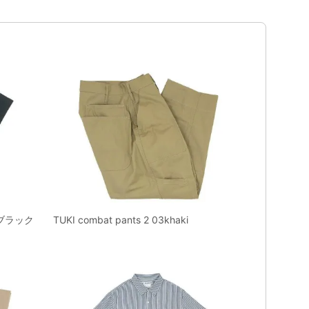
 ブラック
TUKI combat pants 2 03khaki