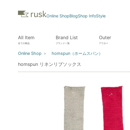
Online Shop
Blog
Shop Info
Style
All Item
Brand List
Outer
全ての商品
ブランド一覧
アウター
Online Shop
homspun（ホームスパン）
homspun リネンリブソックス