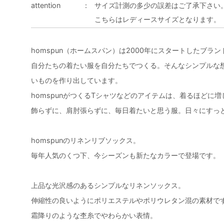
attention
：
サイズ計測の多少の誤差はご了承下さい
こちらはレディースサイズとなります。
homspun（ホームスパン）は2000年にスタートしたブラ
自分たちの着たい服を自分たちでつくる。そんなシンプルな
いものを作り出しています。
homspunがつくるTシャツなどのアイテムは、着るほどに
飾らずに、肩肘張らずに、毎日着たいと思う服。日々にすっ
homspunのリネンリブソックス。
毎年人気のくつ下、今シーズンも新たなカラーで登場です。
上品な光沢感のあるシンプルなリネンソックス。
伸縮性の良いようにポリエステルやポリウレタン混の素材で
霜降りのような杢糸でやわらかい表情。