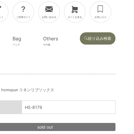
ント
ご利用ガイド
お問い合わせ
カートを見る
お気に入り
Bag
Others
絞り込み検索
バッグ
その他
homspun リネンリブソックス
HS-8179
sold out