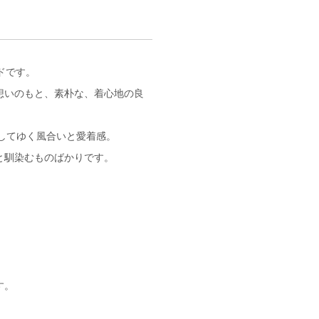
。
ンドです。
想いのもと、素朴な、着心地の良
増してゆく風合いと愛着感。
と馴染むものばかりです。
す。