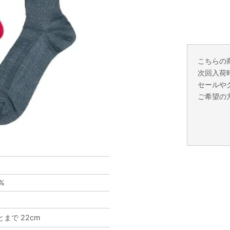
こちらの
次回入荷
セールや
ご希望の
5%
まで 22cm