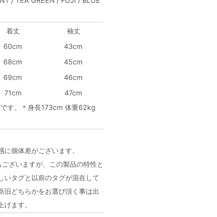
NT / TEA GREEN / FUJI / BLUE
着丈
袖丈
60cm
43cm
68cm
45cm
69cm
46cm
71cm
47cm
す。＊身長173cm 体重62kg
感に個体差がございます。
もございますが、この製品の特性と
しいタグと以前のタグが混在して
新旧どちらかをお選び頂く事は出
上げます。