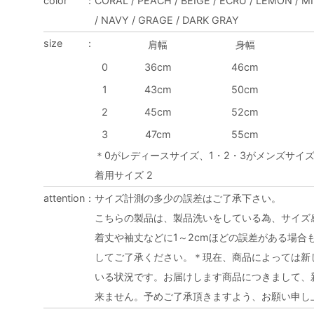
color
：
CORAL / PEACH / BEIGE / ECRU / LEMON / MI
/ NAVY / GRAGE / DARK GRAY
size
：
肩幅
身幅
0
36cm
46cm
1
43cm
50cm
2
45cm
52cm
3
47cm
55cm
＊0がレディースサイズ、1・2・3がメンズサイズで
着用サイズ 2
attention
：
サイズ計測の多少の誤差はご了承下さい。
こちらの製品は、製品洗いをしている為、サイズ
着丈や袖丈などに1～2cmほどの誤差がある場合
してご了承ください。＊現在、商品によっては新
いる状況です。お届けします商品につきまして、
来ません。予めご了承頂きますよう、お願い申し