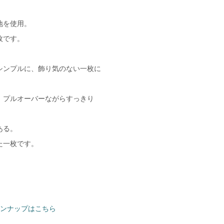
地を使用。
枚です。
シンプルに、飾り気のない一枚に
、プルオーバーながらすっきり
ある。
た一枚です。
ラインナップはこちら