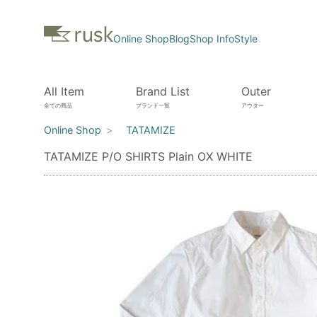
Online Shop
Blog
Shop Info
Style
All Item
Brand List
Outer
全ての商品
ブランド一覧
アウター
Online Shop
TATAMIZE
TATAMIZE P/O SHIRTS Plain OX WHITE