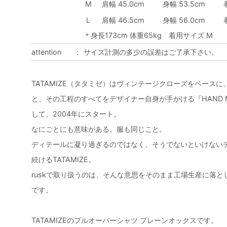
M
肩幅 45.0cm
身幅 53.5cm
L
肩幅 46.5cm
身幅 56.0cm
＊身長173cm 体重65kg 着用サイズ M
attention
：
サイズ計測の多少の誤差はご了承下さい。
TATAMIZE（タタミゼ）はヴィンテージクローズをベース
と、その工程のすべてをデザイナー自身が手がける『HAND MA
して、2004年にスタート。
なにごとにも意味がある。服も同じこと。
ディテールに凝り過ぎるのではなく、そうでないといけない
続けるTATAMIZE。
ruskで取り扱うのは、そんな意思をそのまま工場生産に落とし込んだ『F
です。
TATAMIZEのプルオーバーシャツ プレーンオックスです。