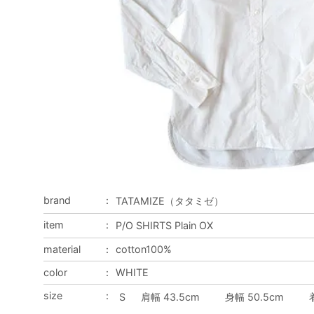
brand
：
TATAMIZE（タタミゼ）
item
：
P/O SHIRTS Plain OX
material
：
cotton100%
color
：
WHITE
size
：
S
肩幅 43.5cm
身幅 50.5cm