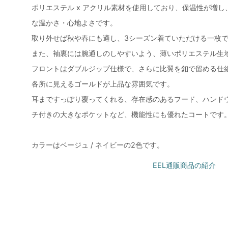
ポリエステル x アクリル素材を使用しており、保温性が増
な温かさ・心地よさです。
取り外せば秋や春にも適し、3シーズン着ていただける一枚
また、袖裏には腕通しのしやすいよう、薄いポリエステル生
フロントはダブルジップ仕様で、さらに比翼を釦で留める仕
各所に見えるゴールドが上品な雰囲気です。
耳まですっぽり覆ってくれる、存在感のあるフード、ハンド
チ付きの大きなポケットなど、機能性にも優れたコートです
カラーはベージュ / ネイビーの2色です。
EEL通販商品の紹介