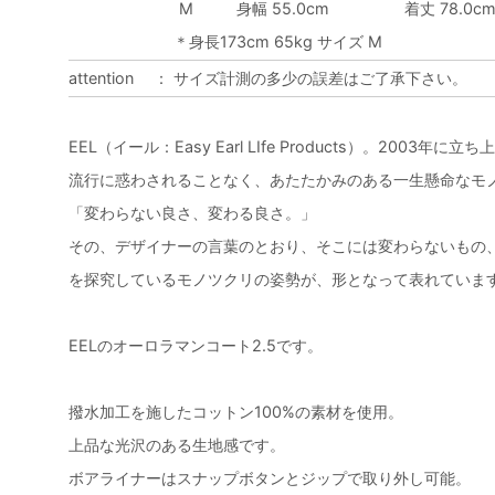
M
身幅 55.0cm
着丈 78.0c
＊身長173cm 65kg サイズ M
attention
：
サイズ計測の多少の誤差はご了承下さい。
EEL（イール：Easy Earl LIfe Products）。2003
流行に惑わされることなく、あたたかみのある一生懸命なモ
「変わらない良さ、変わる良さ。」
その、デザイナーの言葉のとおり、そこには変わらないもの
を探究しているモノツクリの姿勢が、形となって表れていま
EELのオーロラマンコート2.5です。
撥水加工を施したコットン100%の素材を使用。
上品な光沢のある生地感です。
ボアライナーはスナップボタンとジップで取り外し可能。