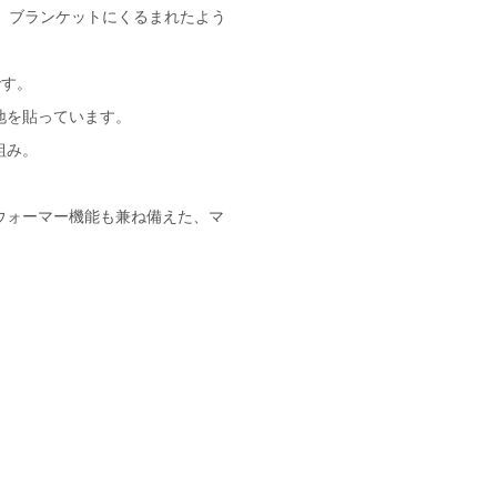
し、ブランケットにくるまれたよう
です。
地を貼っています。
組み。
ウォーマー機能も兼ね備えた、マ
。