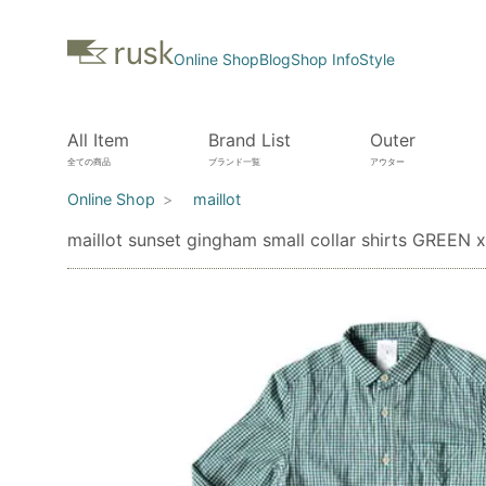
Online Shop
Blog
Shop Info
Style
All Item
Brand List
Outer
全ての商品
ブランド一覧
アウター
Online Shop
maillot
maillot sunset gingham small collar shirts GREEN 