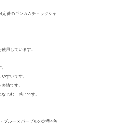
ot定番のギンガムチェックシャ
を使用しています。
す。
しやすいです。
る表情です。
になじむ」感じです。
ト・ブルー x パープルの定番4色