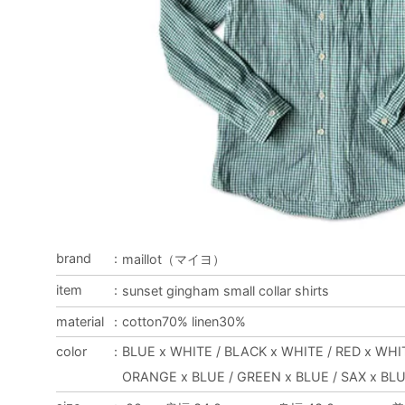
brand
：
maillot（マイヨ）
item
：
sunset gingham small collar shirts
material
：
cotton70% linen30%
color
：
BLUE x WHITE / BLACK x WHITE / RED x WHI
ORANGE x BLUE / GREEN x BLUE / SAX x BL