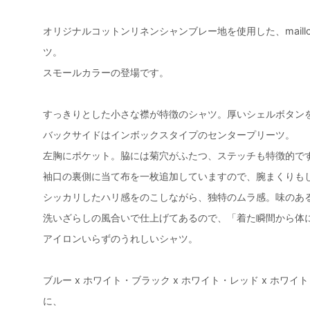
オリジナルコットンリネンシャンブレー地を使用した、maill
ツ。
スモールカラーの登場です。
すっきりとした小さな襟が特徴のシャツ。厚いシェルボタン
バックサイドはインボックスタイプのセンタープリーツ。
左胸にポケット。脇には菊穴がふたつ、ステッチも特徴的で
袖口の裏側に当て布を一枚追加していますので、腕まくりも
シッカリしたハリ感をのこしながら、独特のムラ感。味のあ
洗いざらしの風合いで仕上げてあるので、「着た瞬間から体
アイロンいらずのうれしいシャツ。
ブルー x ホワイト・ブラック x ホワイト・レッド x ホワイ
に、