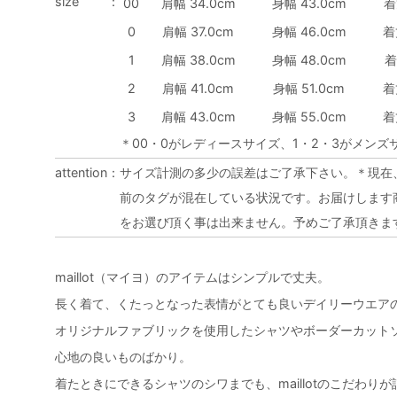
size
：
00
肩幅 34.0cm
身幅 43.0cm
着
0
肩幅 37.0cm
身幅 46.0cm
着
1
肩幅 38.0cm
身幅 48.0cm
着
2
肩幅 41.0cm
身幅 51.0cm
着
3
肩幅 43.0cm
身幅 55.0cm
着
＊00・0がレディースサイズ、1・2・3がメンズ
attention
：
サイズ計測の多少の誤差はご了承下さい。＊現在
前のタグが混在している状況です。お届けします
をお選び頂く事は出来ません。予めご了承頂きま
maillot（マイヨ）のアイテムはシンプルで丈夫。
長く着て、くたっとなった表情がとても良いデイリーウエア
オリジナルファブリックを使用したシャツやボーダーカット
心地の良いものばかり。
着たときにできるシャツのシワまでも、maillotのこだわり