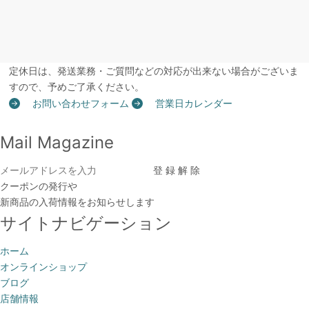
お問い合わせは、お問い合わせフォームまたはお電話にて承ってお
ります。
TEL 088-855-4431 rusk（ラスク）
定休日：不定休
定休日は、発送業務・ご質問などの対応が出来ない場合がございま
すので、予めご了承ください。
お問い合わせフォーム
営業日カレンダー
Mail Magazine
クーポンの発行や
新商品の入荷情報をお知らせします
サイトナビゲーション
ホーム
オンラインショップ
ブログ
店舗情報