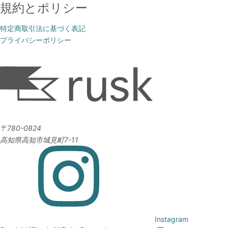
規約とポリシー
特定商取引法に基づく表記
プライバシーポリシー
〒780-0824
高知県高知市城見町7-11
Instagram