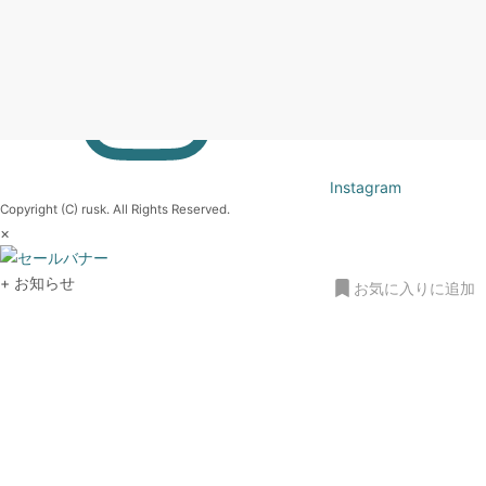
高知県高知市城見町7-11
Instagram
Copyright (C) rusk. All Rights Reserved.
×
+
お知らせ
お気に入りに追加