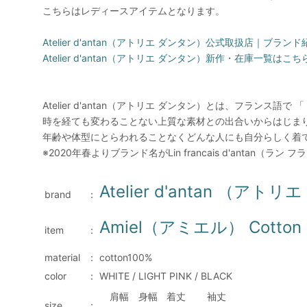
こちらはレディースアイテムとなります。
Atelier d'antan（アトリエ ダンタン）公式取扱店｜ブ
Atelier d'antan（アトリエ ダンタン）新作・在庫一覧はこち
Atelier d'antan（アトリエ ダンタン）とは、フランス語で
時を経ても変わることない上質な素材との出合いからはじま
年齢や体型にとらわれることなくどんな人にも自分らしく着
※2020年春よりブランド名がLin francais d'antan（ラ
Atelier d'antan （アト
brand
：
Amiel（アミエル） Cotton S
item
：
material
：
cotton100%
color
：
WHITE / LIGHT PINK / BLACK
肩幅
身幅
着丈
袖丈
size
：