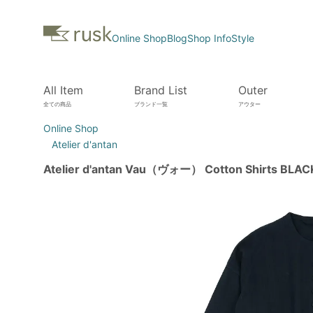
Online Shop
Blog
Shop Info
Style
All Item
Brand List
Outer
全ての商品
ブランド一覧
アウター
Online Shop
Atelier d'antan
Atelier d'antan Vau（ヴォー） Cotton Shirts BLAC