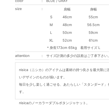
color
：
BLUE / GRAY
size
：
肩幅
身幅
S
46cm
55cm
M
48cm
56.5cm
L
50cm
59cm
XL
52cm
61cm
＊身長173cm 65kg 着用サイズ L
attention
：
サイズ計測の多少の誤差はご了承下さい
nisica（ニシカ）のアイテムは素材の持つ良さを最大限
いデザインのものが揃います。
毎日を少し楽しく過ごせる、あたらしい「スタンダード」
す。
nisicaのノーカラーダブルボタンジャケット。