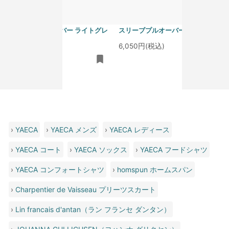
homspun 40/1度詰フライス ノー
homspun 40/1度詰フライス ノー
スリーブプルオーバー ライトグレ
スリーブプルオーバー サラシ
ー
6,050円(税込)
6,050円(税込)
›
YAECA
›
YAECA メンズ
›
YAECA レディース
›
YAECA コート
›
YAECA ソックス
›
YAECA フードシャツ
›
YAECA コンフォートシャツ
›
homspun ホームスパン
›
Charpentier de Vaisseau プリーツスカート
›
Lin francais d'antan（ラン フランセ ダンタン）