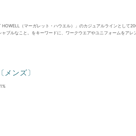
ET HOWELL（マーガレット・ハウエル）」のカジュアルラインとして2
シャブルなこと。をキーワードに、ワークウエアやユニフォームをアレ
KS 〔メンズ〕
e1%