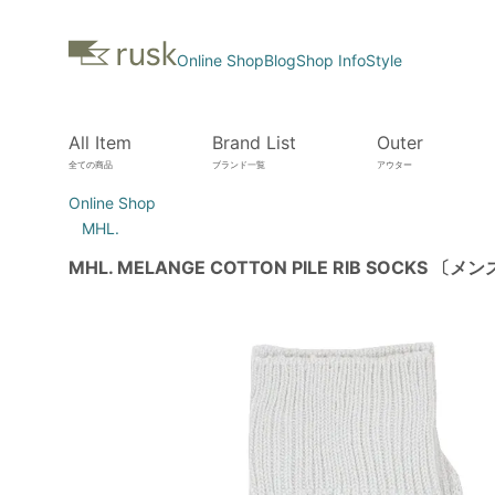
Online Shop
Blog
Shop Info
Style
All Item
Brand List
Outer
全ての商品
ブランド一覧
アウター
Online Shop
MHL.
MHL. MELANGE COTTON PILE RIB SOCKS 〔メ