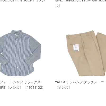
ANGE COTTON SOCKS 〔メン
MHL. TIPPED COTTON RIB SO
ズ〕
コンフォートシャツ リラックス
YAECA チノパンツ タックテーパード
RIPE 〔メンズ〕 【11061102】
〔メンズ〕