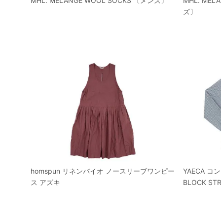
MHL. MELANGE WOOL SOCKS 〔メンズ〕
MHL. MEL
ズ〕
homspun リネンバイオ ノースリーブワンピー
YAECA 
ス アズキ
BLOCK ST