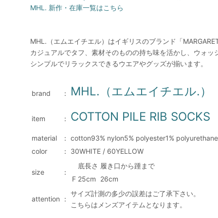
MHL. 新作・在庫一覧はこちら
MHL.（エムエイチエル）はイギリスのブランド「MARGAR
カジュアルでタフ、素材そのものの持ち味を活かし、ウォッ
シンプルでリラックスできるウエアやグッズが揃います。
MHL.（エムエイチエル.）
brand
：
COTTON PILE RIB SOC
item
：
material
：
cotton93% nylon5% polyester1% polyurethan
color
：
30WHITE / 60YELLOW
底長さ
履き口から踵まで
size
：
F
25cm
26cm
サイズ計測の多少の誤差はご了承下さい。
attention
：
こちらはメンズアイテムとなります。