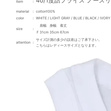
40/1度詰フライス ノー
item
：
material
：
cotton100%
color
：
WHITE / LIGHT GRAY / BLUE / BLACK / IVORY 
肩幅
身幅
着丈
size
：
F
31cm
35cm
67cm
サイズ計測の多少の誤差はご了承下さい。
attention
：
こちらはレディースサイズとなります。