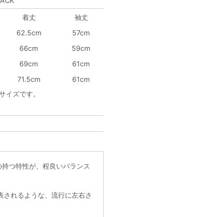
LACK
着丈
袖丈
62.5cm
57cm
66cm
59cm
69cm
61cm
71.5cm
61cm
ズサイズです。
の持つ特性が、程良いバランス
表されるような、流行に左右さ