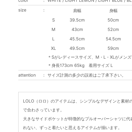
color
：
WHITE / LIGHT LEMON / LIGHT BLUE / B
size
：
肩幅
身幅
S
39.5cm
50cm
M
43cm
52cm
L
45.5cm
54.5cm
XL
49.5cm
59cm
＊Sがレディースサイズ、M・L・XLがメン
＊身長173cm 65kg 着用サイズ L
attention
：
サイズ計測の多少の誤差はご了承下さい。
LOLO（ロロ）のアイテムは、シンプルなデザインと素材
で合わさっています。
大きなサイドポケットが特徴的なプルオーバーシャツに代
れない、ずっと着たいと思えるアイテムが揃います。