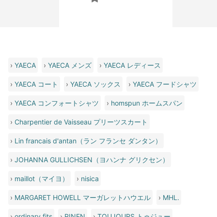
›
YAECA
›
YAECA メンズ
›
YAECA レディース
›
YAECA コート
›
YAECA ソックス
›
YAECA フードシャツ
›
YAECA コンフォートシャツ
›
homspun ホームスパン
›
Charpentier de Vaisseau プリーツスカート
›
Lin francais d'antan（ラン フランセ ダンタン）
›
JOHANNA GULLICHSEN（ヨハンナ グリクセン）
›
maillot（マイヨ）
›
nisica
›
MARGARET HOWELL マーガレットハウエル
›
MHL.
›
ordinary fits
›
RINEN
›
TOUJOURS トゥジュー