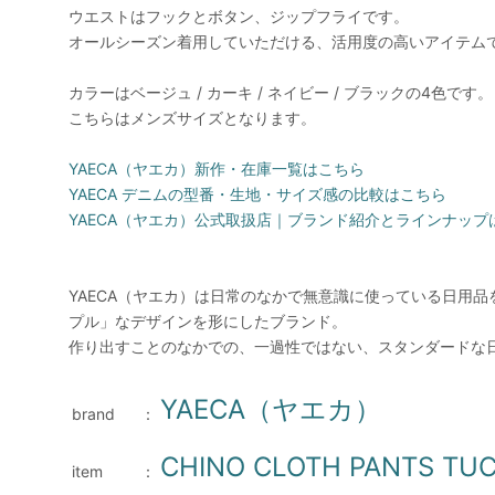
ウエストはフックとボタン、ジップフライです。
オールシーズン着用していただける、活用度の高いアイテム
カラーはベージュ / カーキ / ネイビー / ブラックの4色です。
こちらはメンズサイズとなります。
YAECA（ヤエカ）新作・在庫一覧はこちら
YAECA デニムの型番・生地・サイズ感の比較はこちら
YAECA（ヤエカ）公式取扱店｜ブランド紹介とラインナップ
YAECA（ヤエカ）は日常のなかで無意識に使っている日用
プル」なデザインを形にしたブランド。
作り出すことのなかでの、一過性ではない、スタンダードな
YAECA（ヤエカ）
brand
：
CHINO CLOTH PANTS T
item
：