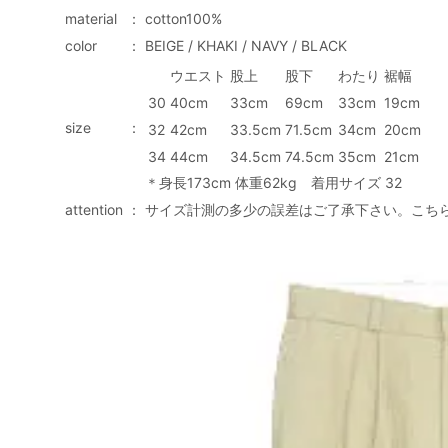
material
：
cotton100%
color
：
BEIGE / KHAKI / NAVY / BLACK
ウエスト
股上
股下
わたり
裾幅
30
40cm
33cm
69cm
33cm
19cm
size
：
32
42cm
33.5cm
71.5cm
34cm
20cm
34
44cm
34.5cm
74.5cm
35cm
21cm
＊身長173cm 体重62kg 着用サイズ 32
attention
：
サイズ計測の多少の誤差はご了承下さい。こち