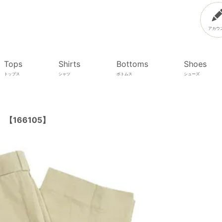
アカウ
Tops
Shirts
Bottoms
Shoes
トップス
シャツ
ボトムス
シューズ
 【166105】