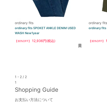
ordinary fits
ordinary fit
ordinary fits 5POKET ANKLE DENIM USED
ordinary fi
WASH New1year
12,936円(税込)
【30%OFF】
【30%OFF】
1 - 2 / 2
1
Shopping Guide
お支払い方法について