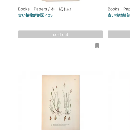
Books・Papers / 本・紙もの
Books・Pa
古い植物解剖図 423
古い植物解剖図
sold out