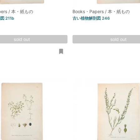
pers / 本・紙もの
Books・Papers / 本・紙もの
 211b
古い植物解剖図 246
sold out
sold out