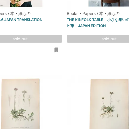
pers / 本・紙もの
Books・Papers / 本・紙もの
l.6 JAPAN TRANSLATION
THE KINFOLK TABLE 小さな集
ピ集 JAPAN EDITION
sold out
sold out