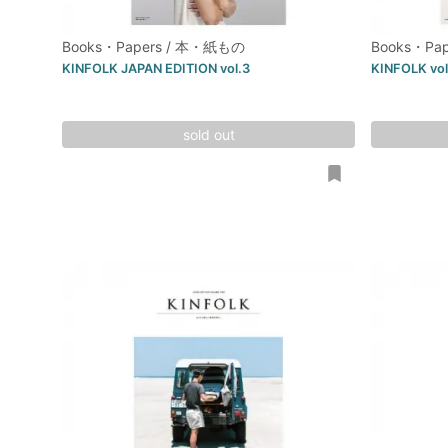
Books・Papers / 本・紙もの
Books・Pa
KINFOLK JAPAN EDITION vol.3
KINFOLK vo
sold out