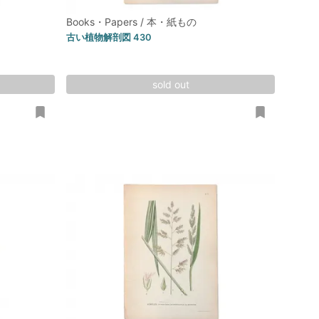
Books・Papers / 本・紙もの
古い植物解剖図 430
sold out