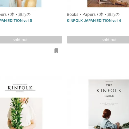
pers / 本・紙もの
Books・Papers / 本・紙もの
AN EDITION vol.5
KINFOLK JAPAN EDITION vol.4
sold out
sold out