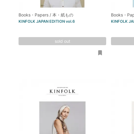
Books・Papers / 本・紙もの
Books・Pa
KINFOLK JAPAN EDITION vol.6
KINFOLK JAP
sold out