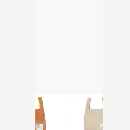
StitchandSew
StitchandSew
StitchandSew Nylon Subbag
StitchandSew Nylon Subbag
GRAY x PINK x MUSTARD
PINK x BEIGE x GREEN
sold out
sold out