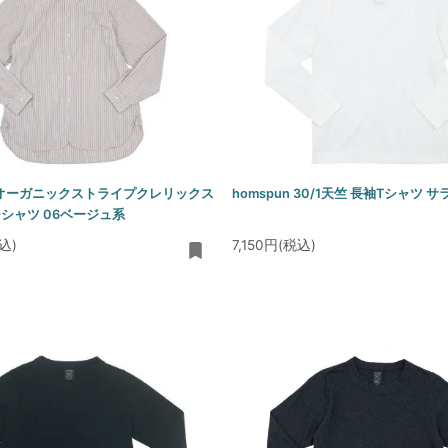
0/1オーガニックストライプクレリックス
homspun 30/1天竺 長袖Tシャツ サ
シャツ 06ベージュ系
込)
7,150円(税込)