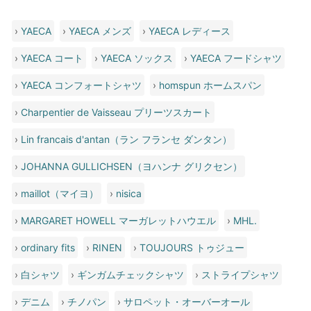
›
YAECA
›
YAECA メンズ
›
YAECA レディース
›
YAECA コート
›
YAECA ソックス
›
YAECA フードシャツ
›
YAECA コンフォートシャツ
›
homspun ホームスパン
›
Charpentier de Vaisseau プリーツスカート
›
Lin francais d'antan（ラン フランセ ダンタン）
›
JOHANNA GULLICHSEN（ヨハンナ グリクセン）
›
maillot（マイヨ）
›
nisica
›
MARGARET HOWELL マーガレットハウエル
›
MHL.
›
ordinary fits
›
RINEN
›
TOUJOURS トゥジュー
›
白シャツ
›
ギンガムチェックシャツ
›
ストライプシャツ
›
デニム
›
チノパン
›
サロペット・オーバーオール