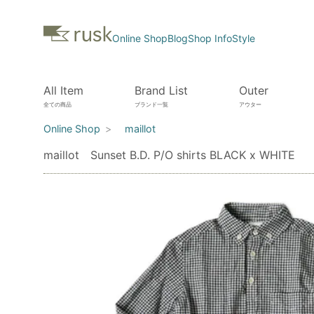
Online Shop
Blog
Shop Info
Style
All Item
Brand List
Outer
全ての商品
ブランド一覧
アウター
Online Shop
maillot
maillot Sunset B.D. P/O shirts BLACK x WHITE