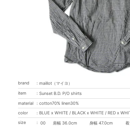
brand
：
maillot（マイヨ）
item
：
Sunset B.D. P/O shirts
material
：
cotton70% linen30%
color
：
BLUE x WHITE / BLACK x WHITE / RED x WHI
size
：
00
肩幅 36.0cm
身幅 47.0cm
着