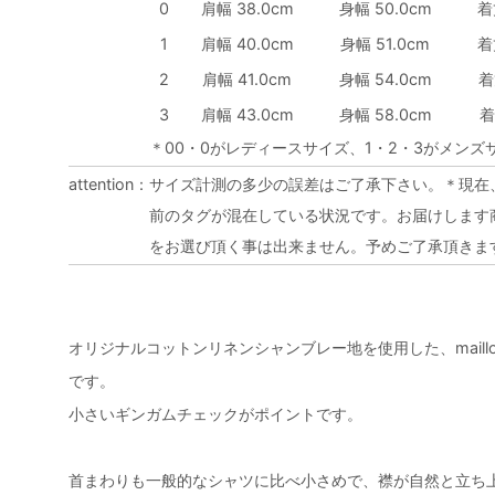
0
肩幅 38.0cm
身幅 50.0cm
着
1
肩幅 40.0cm
身幅 51.0cm
着
2
肩幅 41.0cm
身幅 54.0cm
着
3
肩幅 43.0cm
身幅 58.0cm
着
＊00・0がレディースサイズ、1・2・3がメンズ
attention
：
サイズ計測の多少の誤差はご了承下さい。＊現在
前のタグが混在している状況です。お届けします
をお選び頂く事は出来ません。予めご了承頂きま
オリジナルコットンリネンシャンブレー地を使用した、maillo
です。
小さいギンガムチェックがポイントです。
首まわりも一般的なシャツに比べ小さめで、襟が自然と立ち