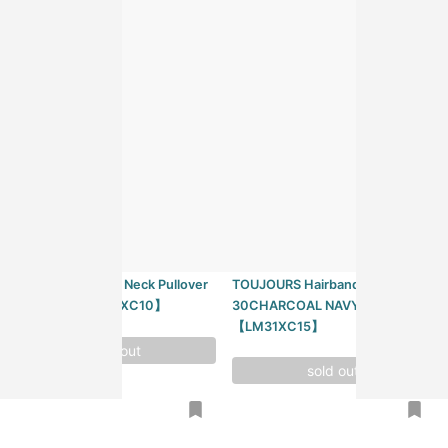
TOUJOURS
TOUJOURS
TOUJOURS Turtle Neck Pullover
TOUJOURS Hairband
MUD DYE 【LM31XC10】
30CHARCOAL NAVY
【LM31XC15】
sold out
sold out