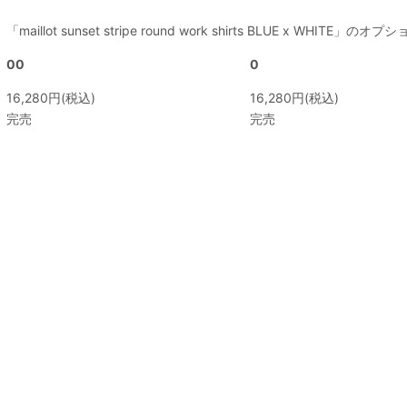
「maillot sunset stripe round work shirts BLUE x WHITE」
00
0
16,280円(税込)
16,280円(税込)
完売
完売