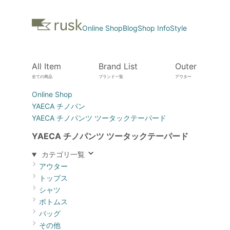
Online Shop
Blog
Shop Info
Style
All Item
Brand List
Outer
全ての商品
ブランド一覧
アウター
Online Shop
YAECA チノパン
YAECA チノパンツ ツータックテーパード
YAECA チノパンツ ツータックテーパード
カテゴリ一覧
アウター
トップス
シャツ
ボトムス
バッグ
その他